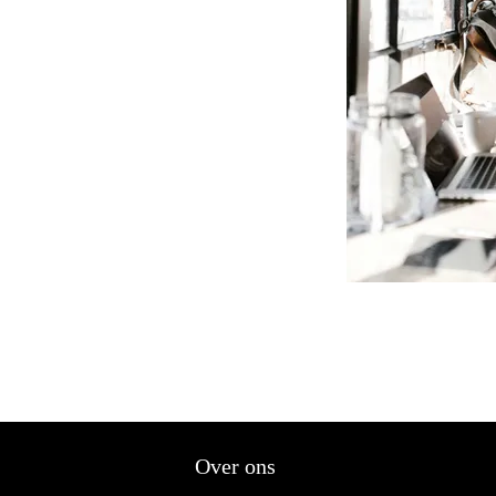
tise voor iedere organisatie
elijke markt, en niet zozeer op de
en wij voor ondernemers,
onlijke aangiften als additionele
 de administratie en het jaarwerk.
 voor u of uw organisatie kunnen
 ons opnemen, wij staan u graag
Over ons